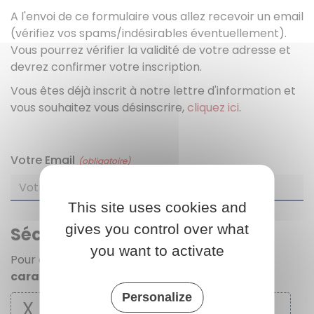
A l'envoi de ce formulaire vous allez recevoir un email
(vérifiez vos spams/indésirables éventuellement).
Vous pourrez vérifier la validité de votre adresse et
devrez confirmer votre inscription.
Vous êtes déjà inscrit à notre lettre d'information et
vous souhaitez vous désinscrire,
cliquez ici
.
Votre Email
(obligatoire)
This site uses cookies and
gives you control over what
Sécurité anti-robot
you want to activate
Pour continuer, merci de cliquer sur
tous les
caractères spéciaux
de la série
Personalize
X
H
$
@
>
B
A
L