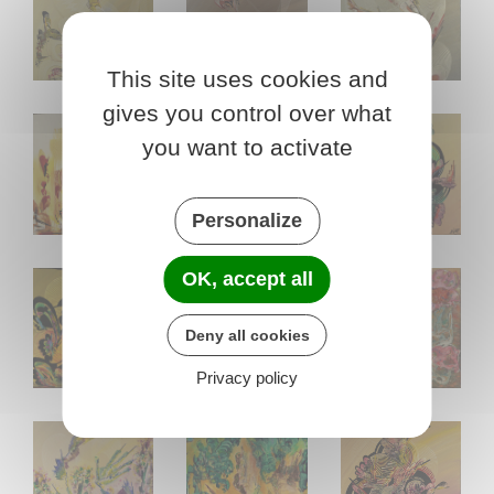
This site uses cookies and
MOON 2 - 80 x 100 cm (2025)
MANTÏS 80 x 120 cm (2022)
ELYM 40 x 80 cm 
gives you control over what
you want to activate
Personalize
NEGOCÏAS 40 x 40 cm (2024)
SILVÄ 50 x 70 cm (2024)
SOPHANTÏA 50 x 
OK, accept all
Deny all cookies
Privacy policy
ONÏRYS 54 x 65 cm (2024)
NE PLEURE PLUS 60 x 60 cm (2024)
MUSHI 60 x 60 cm