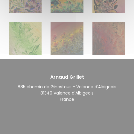
MANITAS 60 x 60 cm (2024)
LIMBËA 70 x 90 cm (2022)
HERËA 50 x 60 cm
HERACLES 50 x 70 cm (2020)
EL CAMBIO 80 x 120 cm (2023)
EUKAÏS 54 x 73 c
Arnaud Grillet
885 chemin de Ginestous - Valence d'Albigeois
81340 Valence d'Albigeois
France