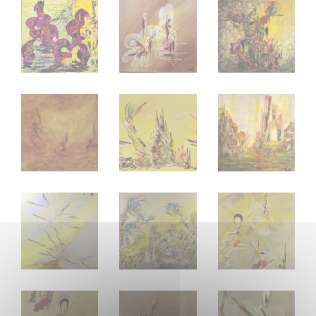
TWÏCE 50 X 50 (2026)
SVP.SIMPLE 40 X 40 (2026)
KATÄ 60 x 60 cm 
REXMAGIA 70 x 90 cm (2023)
FESTËA 30 x 80 cm (2023)
DEUX SOEURS 40 
FOXÏS 60 x 60 cm (2020)
IMAGÄ 100 x 100 cm (2024)
MOON 1 - 80 x 10