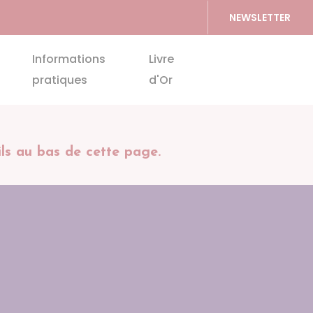
NEWSLETTER
Accéder au formu
Informations
Livre
pratiques
d'Or
s au bas de cette page.