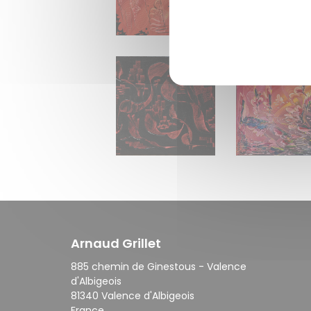
PELLËAS 60 x 60 cm (2021)
VALROBÏA 70 x
DAEDALUS RED 40 x 120 cm (2019)
MELIZÄR 50 X 
Arnaud Grillet
885 chemin de Ginestous - Valence
d'Albigeois
81340 Valence d'Albigeois
France