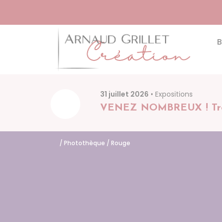
Arna
B
31 juillet 2026
• Expositions
VENEZ NOMBREUX ! Trois e
/
Photothèque
/
Rouge